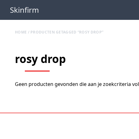
Skinfirm
HOME
/ PRODUCTEN GETAGGED “ROSY DROP”
rosy drop
Geen producten gevonden die aan je zoekcriteria vo