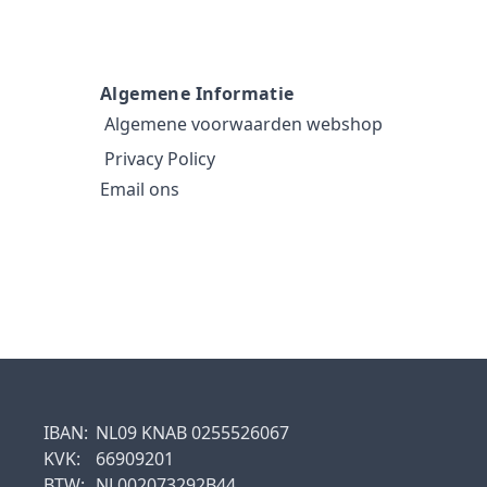
Algemene Informatie
Algemene voorwaarden webshop
Privacy Policy
Email ons
IBAN:
NL09 KNAB 0255526067
KVK:
66909201
BTW:
NL002073292B44