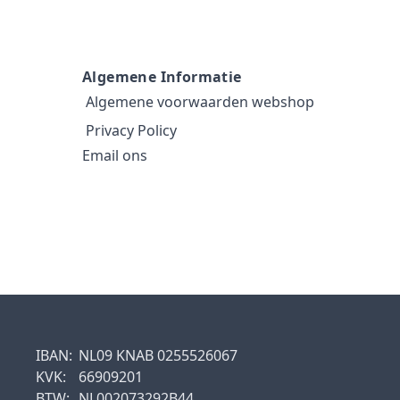
Algemene Informatie
Algemene voorwaarden webshop
Privacy Policy
Email ons
IBAN:
NL09 KNAB 0255526067
KVK:
66909201
BTW:
NL002073292B44