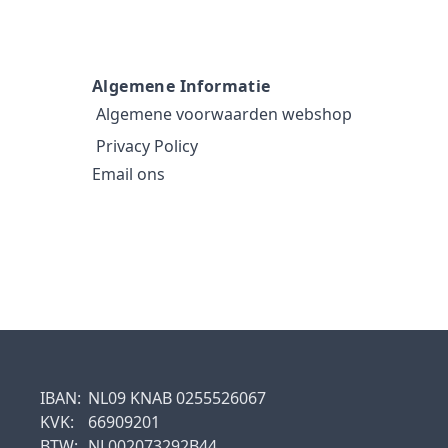
Algemene Informatie
Algemene voorwaarden webshop
Privacy Policy
Email ons
IBAN:
NL09 KNAB 0255526067
KVK:
66909201
BTW:
NL002073292B44