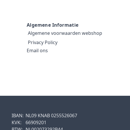
Algemene Informatie
Algemene voorwaarden webshop
Privacy Policy
Email ons
IBAN:
NL09 KNAB 0255526067
KVK:
66909201
BTW:
NL002073292B44