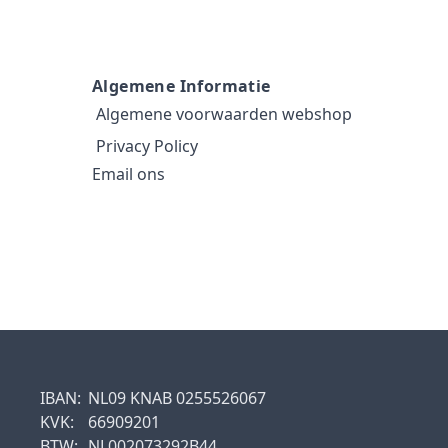
Algemene Informatie
Algemene voorwaarden webshop
Privacy Policy
Email ons
IBAN:
NL09 KNAB 0255526067
KVK:
66909201
BTW:
NL002073292B44