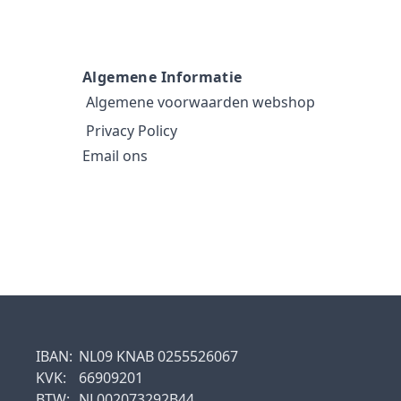
Algemene Informatie
Algemene voorwaarden webshop
Privacy Policy
Email ons
IBAN:
NL09 KNAB 0255526067
KVK:
66909201
BTW:
NL002073292B44