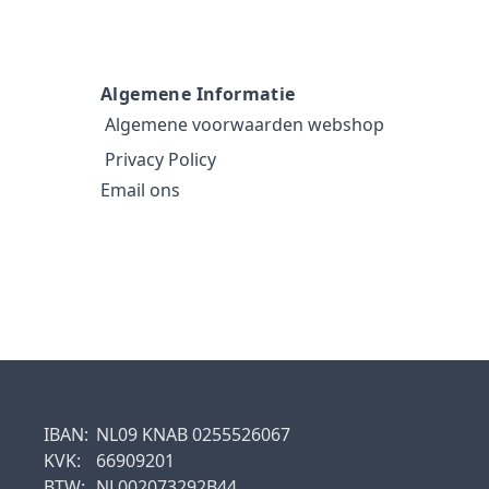
Algemene Informatie
Algemene voorwaarden webshop
Privacy Policy
Email ons
IBAN:
NL09 KNAB 0255526067
KVK:
66909201
BTW:
NL002073292B44