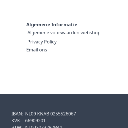
Algemene Informatie
Algemene voorwaarden webshop
Privacy Policy
Email ons
IBAN:
NL09 KNAB 0255526067
KVK:
66909201
BTW:
NL002073292B44