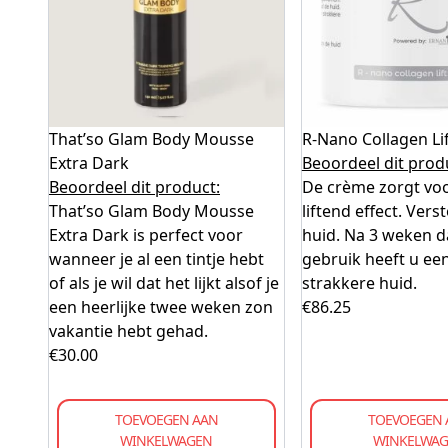
That’so Glam Body Mousse
R-Nano Collagen Li
Extra Dark
Beoordeel dit prod
Beoordeel dit product:
De crème zorgt vo
That’so Glam Body Mousse
liftend effect. Vers
Extra Dark is perfect voor
huid. Na 3 weken d
wanneer je al een tintje hebt
gebruik heeft u ee
of als je wil dat het lijkt alsof je
strakkere huid.
een heerlijke twee weken zon
€
86.25
vakantie hebt gehad.
€
30.00
TOEVOEGEN AAN
TOEVOEGEN 
WINKELWAGEN
WINKELWA