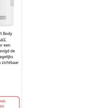
ft Body
uct:
or een
tevigd de
agelijks
n zichtbaar
AAN
GEN