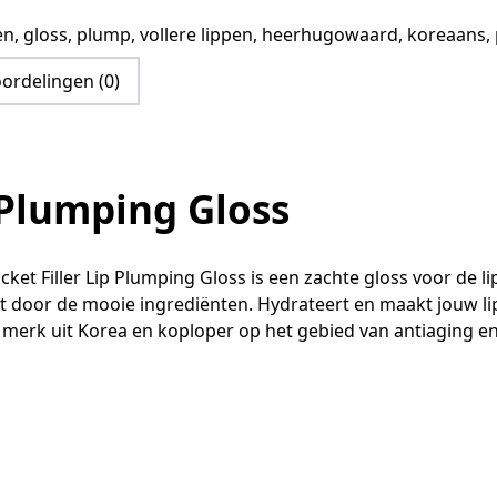
en
,
gloss
,
plump
,
vollere lippen
,
heerhugowaard
,
koreaans
,
ordelingen (0)
 Plumping Gloss
ket Filler Lip Plumping Gloss is een zachte gloss voor de l
t door de mooie ingrediënten. Hydrateert en maakt jouw lip
g merk uit Korea en koploper op het gebied van antiaging e