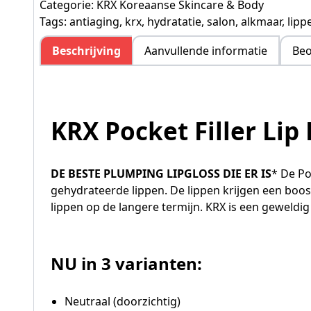
Categorie:
KRX Koreaanse Skincare & Body
Tags:
antiaging
,
krx
,
hydratatie
,
salon
,
alkmaar
,
lipp
Beschrijving
Aanvullende informatie
Beo
KRX Pocket Filler Lip
DE BESTE PLUMPING LIPGLOSS DIE ER IS
*
De Poc
gehydrateerde lippen. De lippen krijgen een boos
lippen op de langere termijn. KRX is een geweldi
NU in 3 varianten:
Neutraal (doorzichtig)