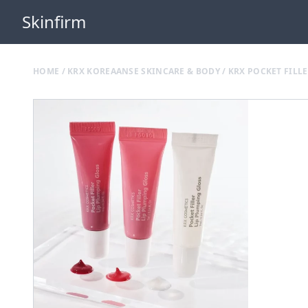
Skinfirm
HOME
/
KRX KOREAANSE SKINCARE & BODY
/ KRX POCKET FILL