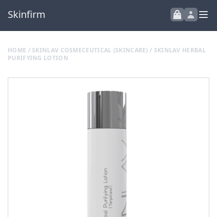
Skinfirm
HOME
/
SKINLAV COSMECEUTICAL (SKINCARE)
/ SKINLAV HERBAL
PURIFYING LOTION