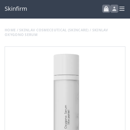
Skinfirm
HOME
/
SKINLAV COSMECEUTICAL (SKINCARE)
/ SKINLAV
OXYGONO SERUM