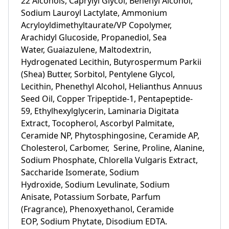
22 Alcohols, Caprylyl Glycol, Behenyl Alcohol,
Sodium Lauroyl Lactylate, Ammonium
Acryloyldimethyltaurate/VP Copolymer,
Arachidyl Glucoside, Propanediol, Sea
Water, Guaiazulene, Maltodextrin,
Hydrogenated Lecithin, Butyrospermum Parkii
(Shea) Butter, Sorbitol, Pentylene Glycol,
Lecithin, Phenethyl Alcohol, Helianthus Annuus
Seed Oil, Copper Tripeptide-1, Pentapeptide-
59, Ethylhexylglycerin, Laminaria Digitata
Extract, Tocopherol, Ascorbyl Palmitate,
Ceramide NP, Phytosphingosine, Ceramide AP,
Cholesterol, Carbomer, Serine, Proline, Alanine,
Sodium Phosphate, Chlorella Vulgaris Extract,
Saccharide Isomerate, Sodium
Hydroxide, Sodium Levulinate, Sodium
Anisate, Potassium Sorbate, Parfum
(Fragrance), Phenoxyethanol, Ceramide
EOP, Sodium Phytate, Disodium EDTA.