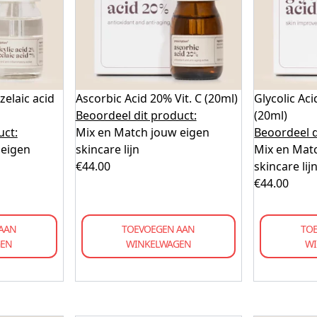
Azelaic acid
Ascorbic Acid 20% Vit. C (20ml)
Glycolic Ac
Beoordeel dit product:
(20ml)
uct:
Mix en Match jouw eigen
Beoordeel d
 eigen
skincare lijn
Mix en Mat
€
44.00
skincare lij
€
44.00
AAN
TOEVOEGEN AAN
TO
GEN
WINKELWAGEN
WI