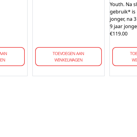
Youth. Na s
gebruik* is 
jonger, na
9 jaar jong
€
119.00
AAN
TOEVOEGEN AAN
TO
GEN
WINKELWAGEN
WI