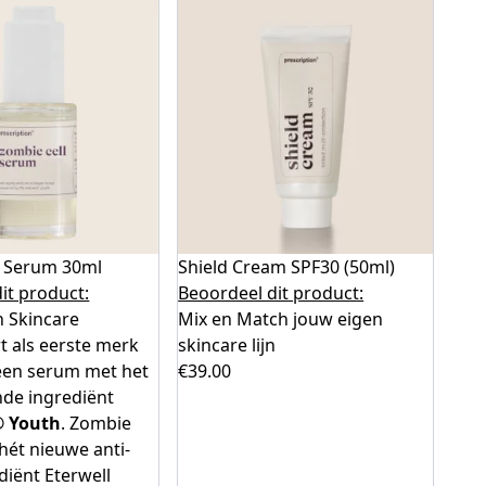
l Serum 30ml
Shield Cream SPF30 (50ml)
it product:
Beoordeel dit product:
n Skincare
Mix en Match jouw eigen
t als eerste merk
skincare lijn
 een serum met het
€
39.00
de ingrediënt
 Youth
. Zombie
 hét nieuwe anti-
diënt Eterwell