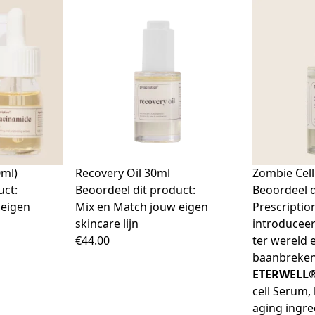
0ml)
Recovery Oil 30ml
Zombie Cel
uct:
Beoordeel dit product:
Beoordeel d
 eigen
Mix en Match jouw eigen
Prescriptio
skincare lijn
introduceer
€
44.00
ter wereld
baanbreken
ETERWELL®
cell Serum,
aging ingre