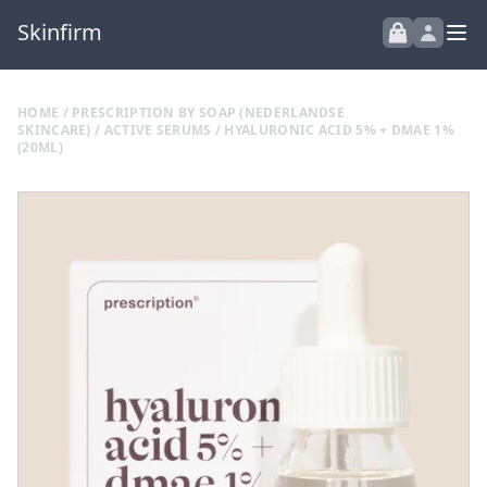
Skinfirm
HOME
/
PRESCRIPTION BY SOAP (NEDERLANDSE
SKINCARE)
/
ACTIVE SERUMS
/ HYALURONIC ACID 5% + DMAE 1%
(20ML)