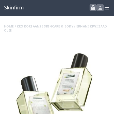
Skinfirm
HOME
/
KRX KOREAANSE SKINCARE & BODY
/ ERNANI KIWI ZAAD
OLIE