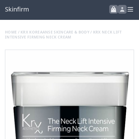
Skinfirm
HOME
/
KRX KOREAANSE SKINCARE & BODY
/ KRX NECK LIFT
INTENSIVE FIRMING NECK CREAM