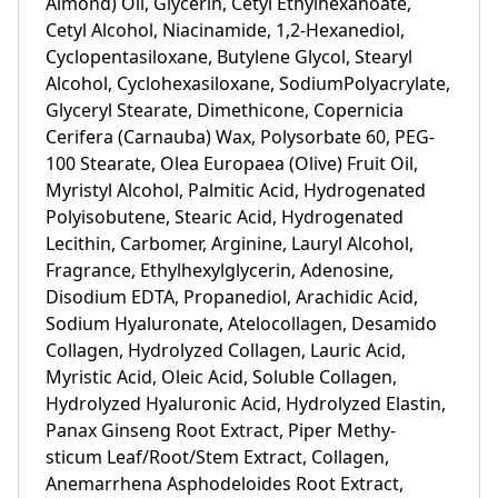
Almond) Oil, Glycerin, Cetyl Ethylhexanoate,
Cetyl Alcohol, Niacinamide, 1,2-Hexanediol,
Cyclopentasiloxane, Butylene Glycol, Stearyl
Alcohol, Cyclohexasiloxane, SodiumPolyacrylate,
Glyceryl Stearate, Dimethicone, Copernicia
Cerifera (Carnauba) Wax, Polysorbate 60, PEG-
100 Stearate, Olea Europaea (Olive) Fruit Oil,
Myristyl Alcohol, Palmitic Acid, Hydrogenated
Polyisobutene, Stearic Acid, Hydrogenated
Lecithin, Carbomer, Arginine, Lauryl Alcohol,
Fragrance, Ethylhexylglycerin, Adenosine,
Disodium EDTA, Propanediol, Arachidic Acid,
Sodium Hyaluronate, Atelocollagen, Desamido
Collagen, Hydrolyzed Collagen, Lauric Acid,
Myristic Acid, Oleic Acid, Soluble Collagen,
Hydrolyzed Hyaluronic Acid, Hydrolyzed Elastin,
Panax Ginseng Root Extract, Piper Methy-
sticum Leaf/Root/Stem Extract, Collagen,
Anemarrhena Asphodeloides Root Extract,