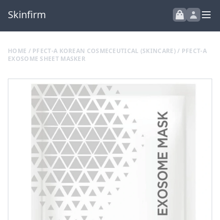
Skinfirm
HOME
/
PFECT-A KOREAN COSMECEUTICAL (SKINCARE)
/ PFECT-A
EXOSOME SHEET MASKER