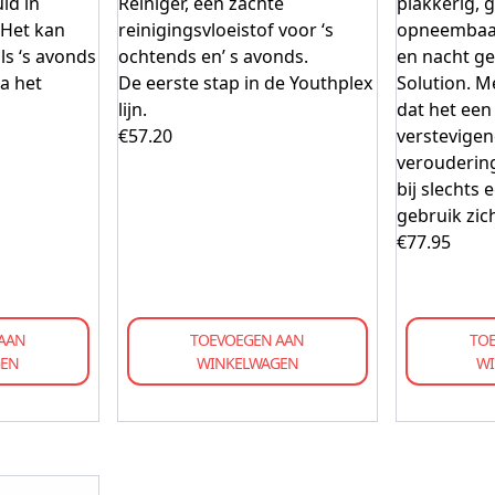
id in
Reiniger, een zachte
plakkerig, 
 Het kan
reinigingsvloeistof voor ‘s
opneembaa
ls ‘s avonds
ochtends en’ s avonds.
en nacht ge
a het
De eerste stap in de Youthplex
Solution. 
lijn.
dat het een 
€
57.20
verstevigen
veroudering
bij slechts 
gebruik zich
€
77.95
AAN
TOEVOEGEN AAN
TO
GEN
WINKELWAGEN
WI