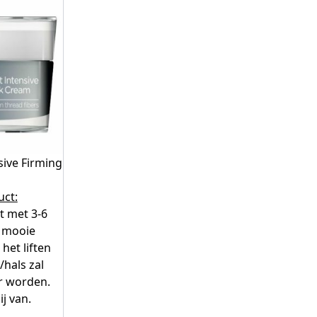
sive Firming
uct:
t met 3-6
k mooie
het liften
/hals zal
r worden.
ij van.