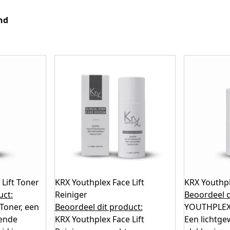
nd
Lift Toner
KRX Youthplex Face Lift
KRX Youthpl
uct:
Reiniger
Beoordeel d
 Toner, een
Beoordeel dit product:
YOUTHPLEX 
rende
KRX Youthplex Face Lift
Een lichtgew