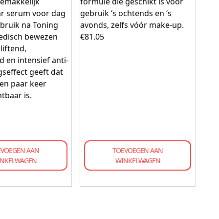
gemakkelijk
formule die geschikt is voor
r serum voor dag
gebruik ‘s ochtends en ‘s
bruik na Toning
avonds, zelfs vóór make-up.
Medisch bewezen
€
81.05
liftend,
d en intensief anti-
seffect geeft dat
een paar keer
tbaar is.
EVOEGEN AAN
TOEVOEGEN AAN
NKELWAGEN
WINKELWAGEN