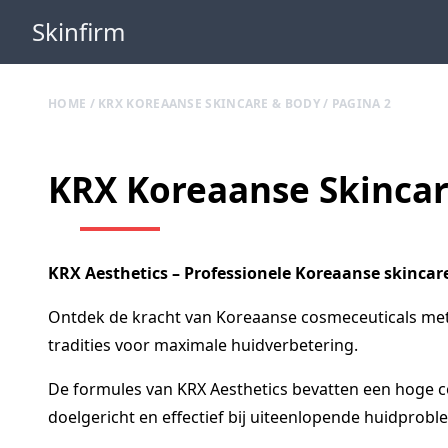
Skinfirm
HOME
/
KRX KOREAANSE SKINCARE & BODY
/ PAGINA 2
KRX Koreaanse Skinca
KRX Aesthetics – Professionele Koreaanse skincar
Ontdek de kracht van Koreaanse cosmeceuticals met
tradities voor maximale huidverbetering.
De formules van KRX Aesthetics bevatten een hoge co
doelgericht en effectief bij uiteenlopende huidprob