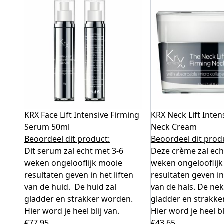
KRX Face Lift Intensive Firming
KRX Neck Lift Inten
Serum 50ml
Neck Cream
Beoordeel dit product:
Beoordeel dit prod
Dit serum zal echt met 3-6
Deze crème zal ech
weken ongelooflijk mooie
weken ongelooflij
resultaten geven in het liften
resultaten geven in 
van de huid. De huid zal
van de hals. De nek
gladder en strakker worden.
gladder en strakke
Hier word je heel blij van.
Hier word je heel bl
€
77.95
€
43.65