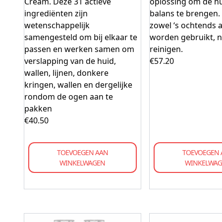
Cream. Deze 31 actieve
oplossing om de hu
ingrediënten zijn
balans te brengen.
wetenschappelijk
zowel ‘s ochtends a
samengesteld om bij elkaar te
worden gebruikt, n
passen en werken samen om
reinigen.
verslapping van de huid,
€
57.20
wallen, lijnen, donkere
kringen, wallen en dergelijke
rondom de ogen aan te
pakken
€
40.50
TOEVOEGEN AAN
TOEVOEGEN 
WINKELWAGEN
WINKELWA