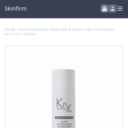
Skinfirm
HOME
/
KRX KOREAANSE SKINCARE & BODY
/ KRX YOUTHPLEX
FACE LIFT TONER