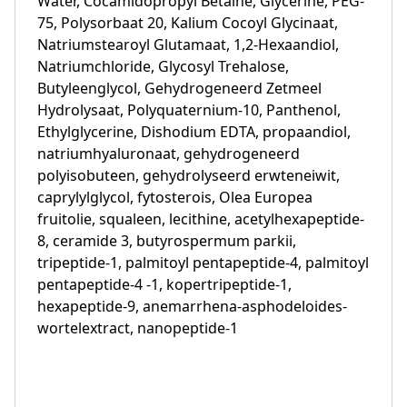
Water, Cocamidopropyl Betaine, Glycerine, PEG-
75, Polysorbaat 20, Kalium Cocoyl Glycinaat,
Natriumstearoyl Glutamaat, 1,2-Hexaandiol,
Natriumchloride, Glycosyl Trehalose,
Butyleenglycol, Gehydrogeneerd Zetmeel
Hydrolysaat, Polyquaternium-10, Panthenol,
Ethylglycerine, Dishodium EDTA, propaandiol,
natriumhyaluronaat, gehydrogeneerd
polyisobuteen, gehydrolyseerd erwteneiwit,
caprylylglycol, fytosterois, Olea Europea
fruitolie, squaleen, lecithine, acetylhexapeptide-
8, ceramide 3, butyrospermum parkii,
tripeptide-1, palmitoyl pentapeptide-4, palmitoyl
pentapeptide-4 -1, kopertripeptide-1,
hexapeptide-9, anemarrhena-asphodeloides-
wortelextract, nanopeptide-1